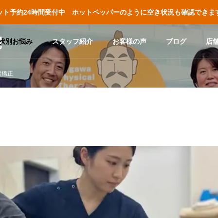
ット予約24時間受付中 ホットペッパーのように空き状況も確認できま
院
状別お悩み
スタッフ紹介
お客様の声
ブログ
店
盤矯正