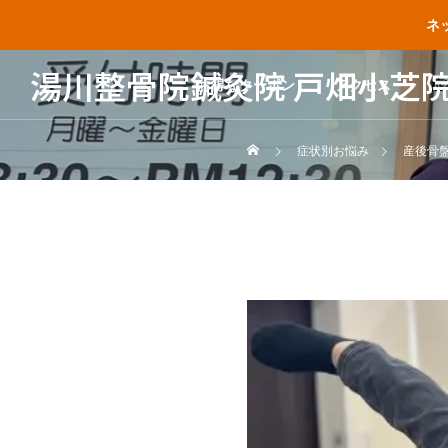
ネ
湯川整骨院鍼灸院 戸畑小芝
お得なクーポン
アクセス
症
症状別お悩み
産後骨