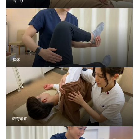
肩こり
腰痛
猫背矯正