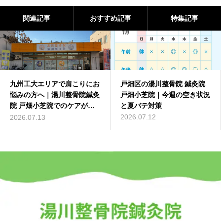
関連記事
おすすめ記事
特集記事
九州工大エリアで肩こりにお
戸畑区の湯川整骨院 鍼灸院
悩みの方へ｜湯川整骨院鍼灸
戸畑小芝院｜今週の空き状況
院 戸畑小芝院でのケアがお
と夏バテ対策
すすめ
2026.07.12
2026.07.13