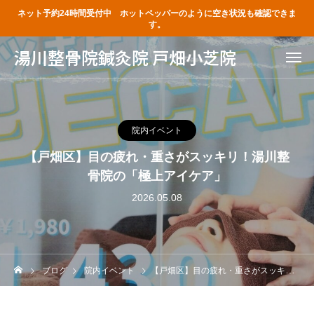
ネット予約24時間受付中 ホットペッパーのように空き状況も確認できま
す。
湯川整骨院鍼灸院 戸畑小芝院
院内イベント
【戸畑区】目の疲れ・重さがスッキリ！湯川整
骨院の「極上アイケア」
2026.05.08
ブログ
院内イベント
【戸畑区】目の疲れ・重さがスッキリ！湯川整骨院の「極上アイケア」