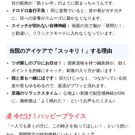
目の筋肉が「筋トレ中」のように固まっちゃうんです。
ドロドロ血行不良：
同じ姿勢でいると、首や肩がガチガチ
に。目への栄養がスムーズに届かなくなります。
スイッチが切れない自律神経：
画面の光で脳が「昼間だ！」
と勘違い。リラックスモードに入れなくなっています。
当院のアイケアで「スッキリ！」する理由
ツボ探しのプロにお任せ！：
国家資格を持つ鍼灸師が、効く
ポイントを的確にキャッチ。刺激の入り方が違います！
頭と首も一緒にほぐす：
目だけじゃなく、つながっている頭
皮や首もゆるめるので、血流がブワッと流れます。
至福のリラックスタイム：
心地よい刺激で副交感神経がON
に。施術後は「よく眠れた！」というお声もたくさん♪
💰 今だけ！ハッピープライス
「一人でも多くの方に、この軽さを知ってほしい！」という想い
から、期間限定の特別価格にいたしました！👏